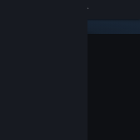
Se connecter
Magasin
Communauté
À propos
Support
Changer la langue
Télécharger l'application mobile Steam
Voir version ordi. du site