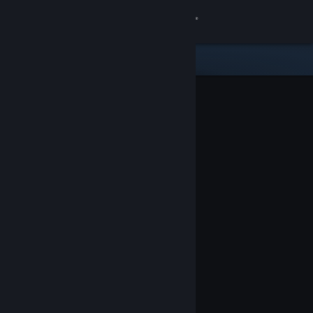
Kirjaudu sisään
Kauppa
Yhteisö
Tietoa
Tuki
Vaihda kieli
Hanki Steam-mobiilisovellus
Näytä työpöytäsivusto