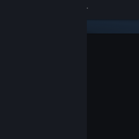
Log på
Butik
Fællesskab
Om
Support
Skift sprog
Hent Steam-mobilappen
Vis desktop-webside