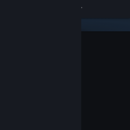
Log på
Butik
Fællesskab
Om
Support
Skift sprog
Hent Steam-mobilappen
Vis desktop-webside