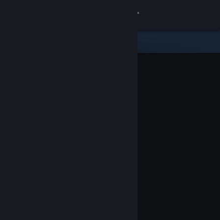
Iniciar sessão
Loja
Comunidade
Sobre
Suporte
Alterar idioma
Baixe o aplicativo móvel do Steam
Ver versão para computadores