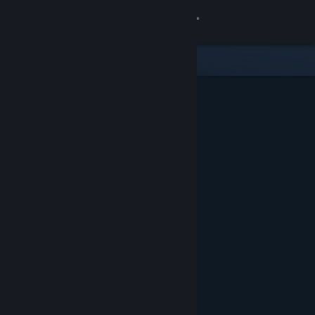
Giriş yap
Mağaza
Topluluk
Hakkında
Destek
Dili değiştir
Steam mobil uygulamasını yükle
Masaüstü internet sitesini görüntüle