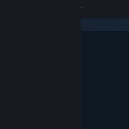
เข้าสู่ระบบ
ร้านค้า
ชุมชน
เกี่ยวกับ
ฝ่ายสนับสนุน
เปลี่ยนภาษา
รับแอป Steam แบบพกพา
ชมเว็บไซต์สำหรับเดสก์ท็อป