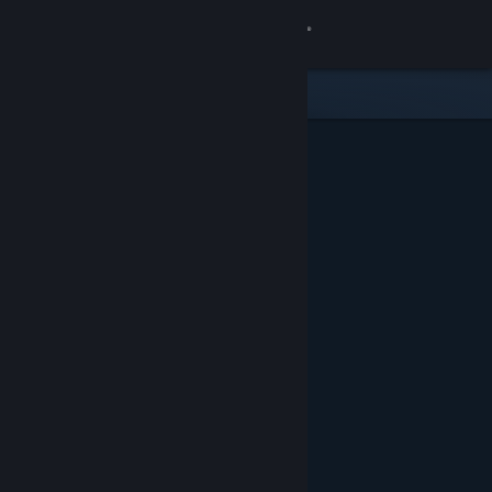
登入
商店
社群
關於
客服
變更語言
取得 Steam 行動應用程式
檢視電腦版網頁