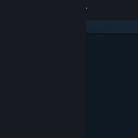
Iniciar sesión
Tienda
Comunidad
Acerca de
Soporte
Cambiar idioma
Descargar Steam Mobile
Ver versión clásica