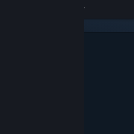
Iniciar sesión
Tienda
Comunidad
Acerca de
Soporte
Cambiar idioma
Descargar Steam Mobile
Ver versión clásica