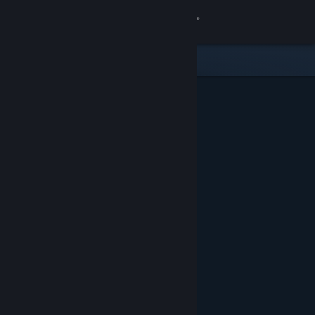
Iniciar sesión
Tienda
Comunidad
Acerca de
Soporte
Cambiar idioma
Descargar Steam Mobile
Ver versión clásica