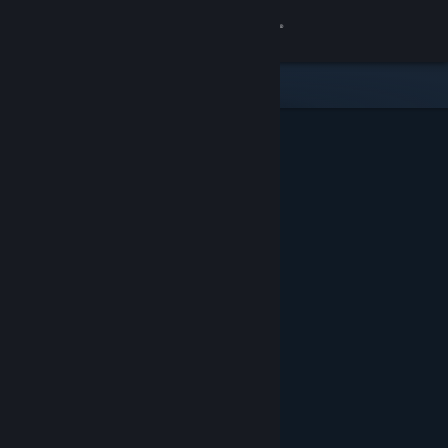
Войти
Магазин
Сообщество
Информация
Поддержка
Изменить язык
Скачать мобильное приложение Steam
Полная версия