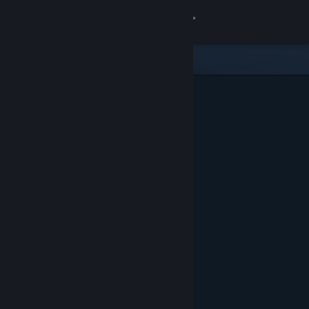
Conectează-te
Magazin
Comunitate
Despre
Asistență
Schimbă limba
Obține aplicația Steam pentru dispozitive mobile
Vezi site în versiunea pentru desktop