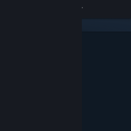
Zaloguj się
Sklep
Społeczność
Informacje
Wsparcie
Zmień język
Pobierz aplikację mobilną Steam
Wersja przeglądarkowa