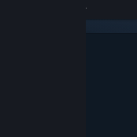
Zaloguj się
Sklep
Społeczność
Informacje
Wsparcie
Zmień język
Pobierz aplikację mobilną Steam
Wersja przeglądarkowa