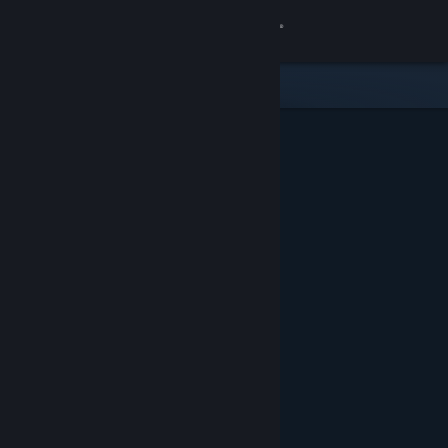
Sign in
Gedung
Komuniti
Tentang
Sokongan
Ubah bahasa
Dapatkan Steam Mobile App
Lihat laman web desktop