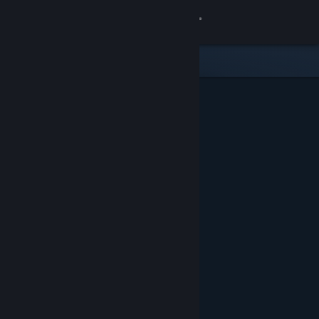
Iniciar sesión
Tienda
Comunidad
Acerca de
Soporte
Cambiar idioma
Obtener la aplicación de Steam Mobile
Ver versión clásica