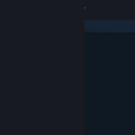
Iniciar sesión
Tienda
Comunidad
Acerca de
Soporte
Cambiar idioma
Obtener la aplicación de Steam Mobile
Ver versión clásica