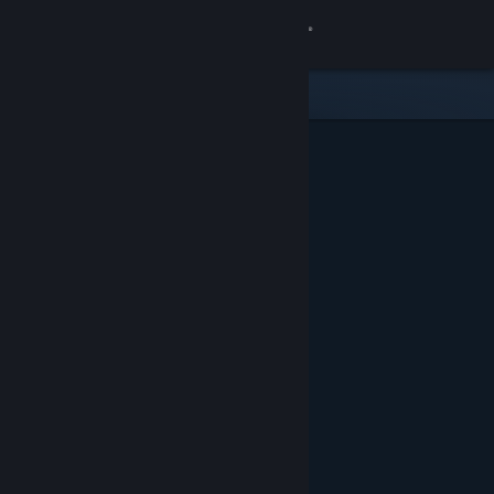
로그인
상점
커뮤니티
정보
지원
언어 변경
Steam 모바일 앱 다운로드
PC 웹사이트 보기