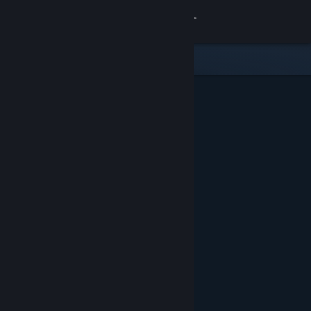
Accedi
Negozio
Comunità
Informazioni
Assistenza
Cambia la lingua
Ottieni l'app mobile di Steam
Visualizza il sito web per desktop