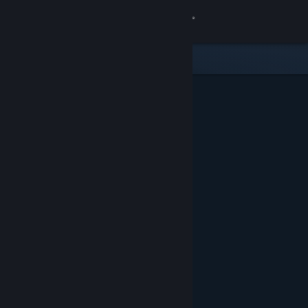
Login
Toko
Komunitas
Tentang
Bantuan
Ubah bahasa
Dapatkan Aplikasi Seluler Steam
Lihat situs web desktop