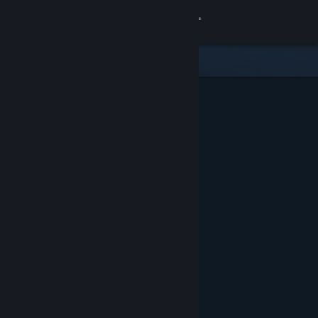
Anmelden
Shop
Community
Info
Support
Sprache ändern
Steam-Mobile-App herunterladen
Desktopversion anzeigen