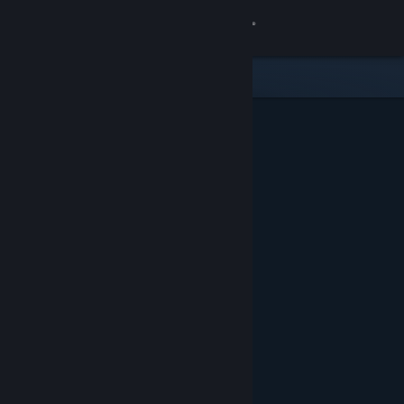
Se connecter
Magasin
Communauté
À propos
Support
Changer la langue
Télécharger l'application mobile Steam
Voir version ordi. du site