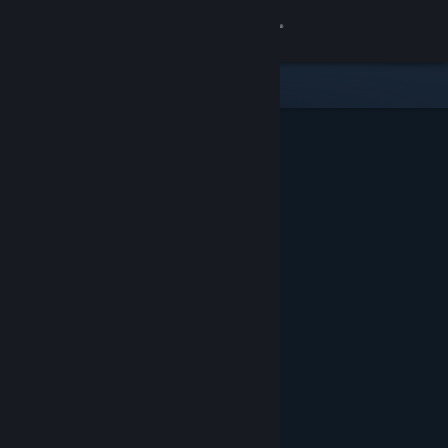
Se connecter
Magasin
Communauté
À propos
Support
Changer la langue
Télécharger l'application mobile Steam
Voir version ordi. du site