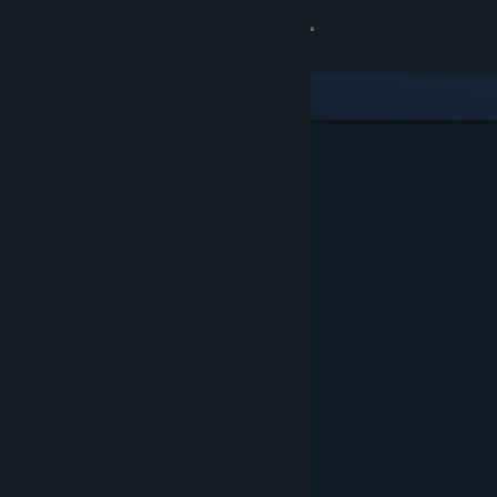
Kirjaudu sisään
Kauppa
Yhteisö
Tietoa
Tuki
Vaihda kieli
Hanki Steam-mobiilisovellus
Näytä työpöytäsivusto