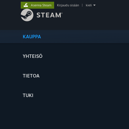
Asenna Steam
Kirjaudu sisään
|
kieli
KAUPPA
YHTEISÖ
TIETOA
TUKI