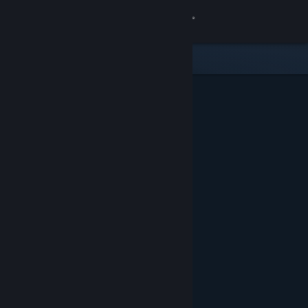
Přihlásit se
Obchod
Komunita
Informace
Podpora
Změnit jazyk
Mobilní aplikace služby Steam
Desktopová verze stránky