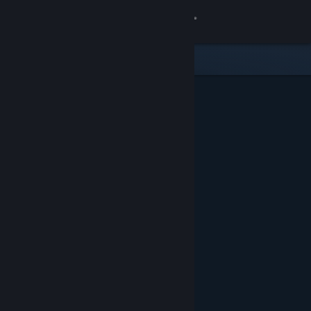
Вписване
Магазин
Общност
Относно
Поддръжка
Смяна на езика
Сдобийте се с мобилното Steam приложение
Преглед на сайта за настолни компютри