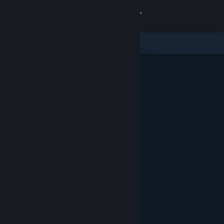
Вписване
Магазин
Общност
Относно
Поддръжка
Смяна на езика
Сдобийте се с мобилното Steam приложение
Преглед на сайта за настолни компютри