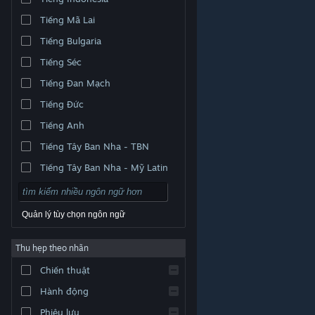
Tiếng Mã Lai
Tiếng Bulgaria
Tiếng Séc
Tiếng Đan Mạch
Tiếng Đức
Tiếng Anh
Tiếng Tây Ban Nha - TBN
Tiếng Tây Ban Nha - Mỹ Latin
Quản lý tùy chọn ngôn ngữ
Thu hẹp theo nhãn
© Valve Corporation. Bảo lưu mọi quyền. Tất cả các
Chiến thuật
thương hiệu là tài sản của chủ sở hữu tương ứng tại
Hoa Kỳ và các quốc gia khác.
Chính sách bảo mật
|
Pháp lý
|
Hỗ trợ tiếp cận
|
Thỏa thuận người đăng
Hành động
ký Steam
|
Hoàn tiền
|
Về cookie
Phiêu lưu