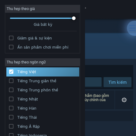
Đăng nhập
Thu hẹp theo giá
Giá bất kỳ
Cửa hàng
Giảm giá & sự kiện
Cộng đồng
Ẩn sản phẩm chơi miễn phí
"The Vagabond Emperor"
Thông tin
Thu hẹp theo ngôn ngữ
Xếp theo
Độ liên quan
Tiếng Việt
Hỗ trợ
Tiếng Trung giản thể
Tìm kiếm
Tiếng Trung phồn thể
Thay đổi ngôn ngữ
0 kết quả phù hợp tìm kiếm của bạn. 2 tựa sản phẩm (bao gồm
Tiếng Nhật
The Vagabond Emperor
) đã bị loại trừ dựa trên tùy chỉnh của
bạn.
Cài ứng dụng Steam di động
Tiếng Hàn
Ý bạn là "
them vagabond emperor
"?
Tiếng Thái
Xem web cho desktop
Tiếng Ả Rập
Tiếng Indonesia