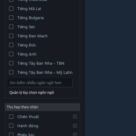
Tiếng Mã Lai
Tiếng Bulgaria
Tiếng Séc
Tiếng Đan Mạch
Tiếng Đức
Tiếng Anh
Tiếng Tây Ban Nha - TBN
Tiếng Tây Ban Nha - Mỹ Latin
Quản lý tùy chọn ngôn ngữ
Thu hẹp theo nhãn
© Valve Corporation. Bảo lưu mọi quyền. Tất cả các
Chiến thuật
thương hiệu là tài sản của chủ sở hữu tương ứng tại
Hoa Kỳ và các quốc gia khác.
Chính sách bảo mật
|
Pháp lý
|
Hỗ trợ tiếp cận
|
Thỏa thuận người đăng
Hành động
ký Steam
|
Hoàn tiền
|
Về cookie
Phiêu lưu