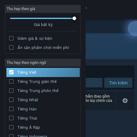
Đăng nhập
Thu hẹp theo giá
Giá bất kỳ
Cửa hàng
Giảm giá & sự kiện
Cộng đồng
Ẩn sản phẩm chơi miễn phí
"Oddworld: Abe's Oddysee"
Thông tin
Thu hẹp theo ngôn ngữ
Xếp theo
Độ liên quan
Tiếng Việt
Hỗ trợ
Tiếng Trung giản thể
Tìm kiếm
Tiếng Trung phồn thể
Thay đổi ngôn ngữ
0 kết quả phù hợp tìm kiếm của bạn. 9 tựa sản phẩm (bao gồm
Tiếng Nhật
Oddworld: Abe's Oddysee®
) đã bị loại trừ dựa trên tùy chỉnh của
bạn.
Cài ứng dụng Steam di động
Tiếng Hàn
Tiếng Thái
Xem web cho desktop
Tiếng Ả Rập
Tiếng Indonesia