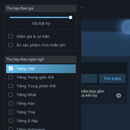
Đăng nhập
Thu hẹp theo giá
Giá bất kỳ
Cửa hàng
Giảm giá & sự kiện
Cộng đồng
Ẩn sản phẩm chơi miễn phí
"OUTBREAK FALL: BIOHAZARD"
Thông tin
Thu hẹp theo ngôn ngữ
Xếp theo
Độ liên quan
Tiếng Việt
Hỗ trợ
Tiếng Trung giản thể
Tìm kiếm
Tiếng Trung phồn thể
Thay đổi ngôn ngữ
0 kết quả phù hợp tìm kiếm của bạn. 1 tựa sản phẩm (bao gồm
Tiếng Nhật
OUTBREAK FALL: BIOHAZARD
) đã bị loại trừ dựa trên tùy
chỉnh của bạn.
Cài ứng dụng Steam di động
Tiếng Hàn
Tiếng Thái
Xem web cho desktop
Tiếng Ả Rập
Tiếng Indonesia