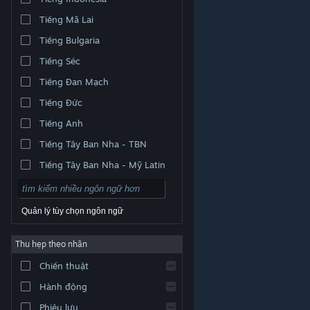
Tiếng Mã Lai
Tiếng Bulgaria
Tiếng Séc
Tiếng Đan Mạch
Tiếng Đức
Tiếng Anh
Tiếng Tây Ban Nha - TBN
Tiếng Tây Ban Nha - Mỹ Latin
Quản lý tùy chọn ngôn ngữ
Thu hẹp theo nhãn
© Valve Corporation. Bảo lưu mọi quyền. Tất cả các
Chiến thuật
thương hiệu là tài sản của chủ sở hữu tương ứng tại
Hoa Kỳ và các quốc gia khác.
Chính sách bảo mật
|
Pháp lý
|
Hỗ trợ tiếp cận
|
Thỏa thuận người đăng
Hành động
ký Steam
|
Hoàn tiền
|
Về cookie
Phiêu lưu