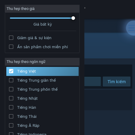
Đăng nhập
Thu hẹp theo giá
Giá bất kỳ
Cửa hàng
Giảm giá & sự kiện
Cộng đồng
Ẩn sản phẩm chơi miễn phí
"Mongil Star Dive"
Thông tin
Thu hẹp theo ngôn ngữ
Xếp theo
Độ liên quan
Tiếng Việt
Hỗ trợ
Tiếng Trung giản thể
Tìm kiếm
Tiếng Trung phồn thể
Thay đổi ngôn ngữ
0 kết quả phù hợp tìm kiếm của bạn.
Tiếng Nhật
Cài ứng dụng Steam di động
Ý bạn là "
mong star dive
"?
Tiếng Hàn
Tiếng Thái
Xem web cho desktop
Tiếng Ả Rập
Tiếng Indonesia