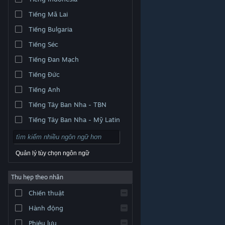
Tiếng Mã Lai
Tiếng Bulgaria
Tiếng Séc
Tiếng Đan Mạch
Tiếng Đức
Tiếng Anh
Tiếng Tây Ban Nha - TBN
Tiếng Tây Ban Nha - Mỹ Latin
Quản lý tùy chọn ngôn ngữ
Thu hẹp theo nhãn
© Valve Corporation. Bảo lưu mọi quyền. Tất cả các
Chiến thuật
thương hiệu là tài sản của chủ sở hữu tương ứng tại
Hoa Kỳ và các quốc gia khác.
Chính sách bảo mật
|
Pháp lý
|
Hỗ trợ tiếp cận
|
Thỏa thuận người đăng
Hành động
ký Steam
|
Hoàn tiền
|
Về cookie
Phiêu lưu