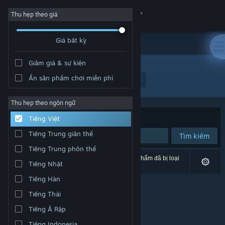
Đăng nhập
Thu hẹp theo giá
Giá bất kỳ
Cửa hàng
Giảm giá & sự kiện
Cộng đồng
Ẩn sản phẩm chơi miễn phí
Nhà phát hành: Unknown Conquest Games
Thông tin
Thu hẹp theo ngôn ngữ
Xếp theo
Độ liên quan
Tiếng Việt
Hỗ trợ
Tiếng Trung giản thể
Tìm kiếm
Tiếng Trung phồn thể
Thay đổi ngôn ngữ
0 kết quả phù hợp tìm kiếm của bạn. 2 tựa sản phẩm đã bị loại
Tiếng Nhật
trừ dựa trên tùy chỉnh của bạn.
Cài ứng dụng Steam di động
Tiếng Hàn
Tiếng Thái
Xem web cho desktop
Tiếng Ả Rập
Tiếng Indonesia