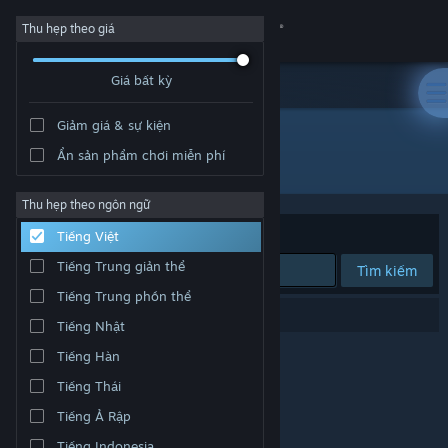
Đăng nhập
Thu hẹp theo giá
Giá bất kỳ
Cửa hàng
Giảm giá & sự kiện
Cộng đồng
Ẩn sản phẩm chơi miễn phí
Nhà phát hành: Rose Tinted Games LLC
Thông tin
Thu hẹp theo ngôn ngữ
Xếp theo
Độ liên quan
Tiếng Việt
Hỗ trợ
Tiếng Trung giản thể
Tìm kiếm
Tiếng Trung phồn thể
Thay đổi ngôn ngữ
0 kết quả phù hợp tìm kiếm của bạn.
Tiếng Nhật
Cài ứng dụng Steam di động
Tiếng Hàn
Tiếng Thái
Xem web cho desktop
Tiếng Ả Rập
Tiếng Indonesia