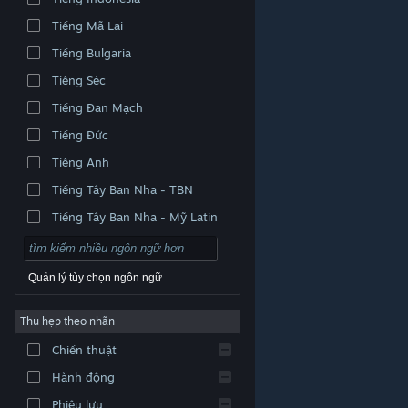
Tiếng Mã Lai
Tiếng Bulgaria
Tiếng Séc
Tiếng Đan Mạch
Tiếng Đức
Tiếng Anh
Tiếng Tây Ban Nha - TBN
Tiếng Tây Ban Nha - Mỹ Latin
Quản lý tùy chọn ngôn ngữ
Thu hẹp theo nhãn
© Valve Corporation. Bảo lưu mọi quyền. Tất cả các
Chiến thuật
thương hiệu là tài sản của chủ sở hữu tương ứng tại
Hoa Kỳ và các quốc gia khác.
Chính sách bảo mật
|
Pháp lý
|
Hỗ trợ tiếp cận
|
Thỏa thuận người đăng
Hành động
ký Steam
|
Hoàn tiền
|
Về cookie
Phiêu lưu