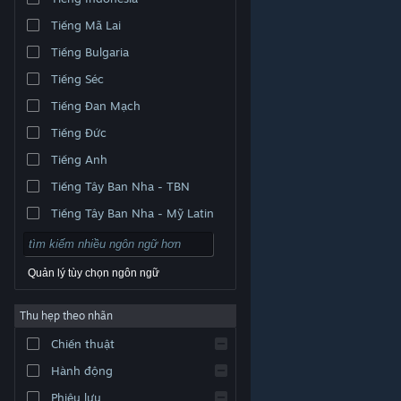
Tiếng Mã Lai
Tiếng Bulgaria
Tiếng Séc
Tiếng Đan Mạch
Tiếng Đức
Tiếng Anh
Tiếng Tây Ban Nha - TBN
Tiếng Tây Ban Nha - Mỹ Latin
Quản lý tùy chọn ngôn ngữ
Thu hẹp theo nhãn
© Valve Corporation. Bảo lưu mọi quyền. Tất cả các
Chiến thuật
thương hiệu là tài sản của chủ sở hữu tương ứng tại
Hoa Kỳ và các quốc gia khác.
Chính sách bảo mật
|
Pháp lý
|
Hỗ trợ tiếp cận
|
Thỏa thuận người đăng
Hành động
ký Steam
|
Hoàn tiền
|
Về cookie
Phiêu lưu