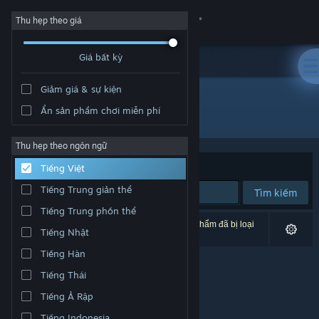
Đăng nhập
Thu hẹp theo giá
Giá bất kỳ
Cửa hàng
Giảm giá & sự kiện
Cộng đồng
Ẩn sản phẩm chơi miễn phí
Nhà phát hành: Project Ensō
Thông tin
Thu hẹp theo ngôn ngữ
Xếp theo
Độ liên quan
Tiếng Việt
Hỗ trợ
Tiếng Trung giản thể
Tìm kiếm
Tiếng Trung phồn thể
Thay đổi ngôn ngữ
0 kết quả phù hợp tìm kiếm của bạn. 9 tựa sản phẩm đã bị loại
Tiếng Nhật
trừ dựa trên tùy chỉnh của bạn.
Cài ứng dụng Steam di động
Tiếng Hàn
Tiếng Thái
Xem web cho desktop
Tiếng Ả Rập
Tiếng Indonesia