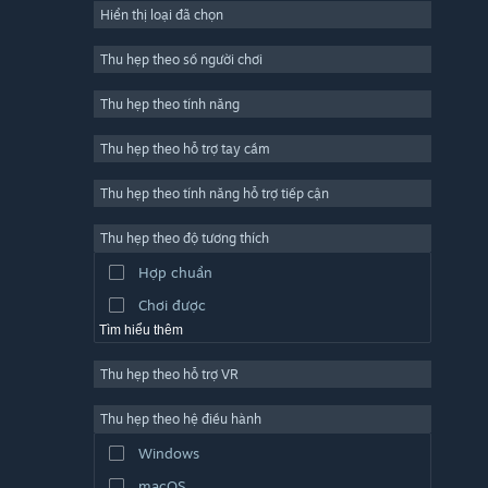
Hiển thị loại đã chọn
Trực tuyến nhiều người chơi
Indie
Thu hẹp theo số người chơi
Truy cập sớm
Thu hẹp theo tính năng
Đơn giản
Thu hẹp theo hỗ trợ tay cầm
Mô phỏng
Đua tốc độ
Thu hẹp theo tính năng hỗ trợ tiếp cận
Thể thao
Thu hẹp theo độ tương thích
Sản xuất video
Hợp chuẩn
Chỉnh sửa ảnh
Chơi được
Tìm hiểu thêm
Thu hẹp theo hỗ trợ VR
Thu hẹp theo hệ điều hành
Windows
macOS