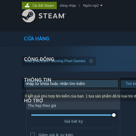
Cài đặt Steam
đăng nhập
|
Ngôn ngữ
CỬA HÀNG
CỘNG ĐỒNG
Nhà phát hành: Moving Pixel Games
THÔNG TIN
Tìm k
0 kết quả phù hợp tìm kiếm của bạn. 1 tựa sản phẩm đã bị loại trừ d
HỖ TRỢ
Thu hẹp theo giá
Giá bất kỳ
Giảm giá & sự kiện