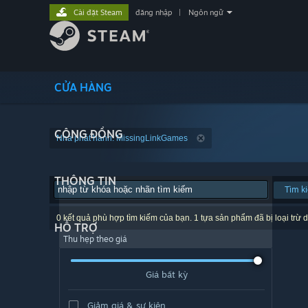
Cài đặt Steam
đăng nhập
|
Ngôn ngữ
CỬA HÀNG
CỘNG ĐỒNG
Nhà phát hành: MissingLinkGames
THÔNG TIN
Tìm k
0 kết quả phù hợp tìm kiếm của bạn. 1 tựa sản phẩm đã bị loại trừ d
HỖ TRỢ
Thu hẹp theo giá
Giá bất kỳ
Giảm giá & sự kiện