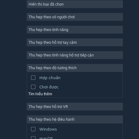
Hiển thị loại đã chọn
Trực tuyến nhiều người chơi
Indie
Thu hẹp theo số người chơi
Truy cập sớm
Thu hẹp theo tính năng
Đơn giản
Thu hẹp theo hỗ trợ tay cầm
Mô phỏng
Đua tốc độ
Thu hẹp theo tính năng hỗ trợ tiếp cận
Thể thao
Thu hẹp theo độ tương thích
Sản xuất video
Hợp chuẩn
Chỉnh sửa ảnh
Chơi được
Tìm hiểu thêm
Thu hẹp theo hỗ trợ VR
Thu hẹp theo hệ điều hành
Windows
macOS