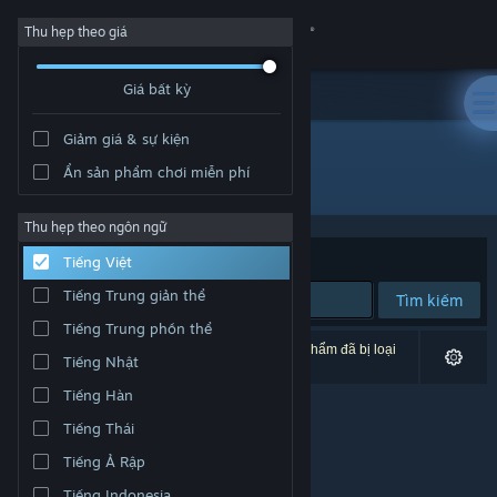
Đăng nhập
Thu hẹp theo giá
Giá bất kỳ
Cửa hàng
Giảm giá & sự kiện
Cộng đồng
Ẩn sản phẩm chơi miễn phí
Nhà phát hành: MYAOSOFT
Thông tin
Thu hẹp theo ngôn ngữ
Xếp theo
Độ liên quan
Tiếng Việt
Hỗ trợ
Tiếng Trung giản thể
Tìm kiếm
Tiếng Trung phồn thể
Thay đổi ngôn ngữ
0 kết quả phù hợp tìm kiếm của bạn. 4 tựa sản phẩm đã bị loại
Tiếng Nhật
trừ dựa trên tùy chỉnh của bạn.
Cài ứng dụng Steam di động
Tiếng Hàn
Tiếng Thái
Xem web cho desktop
Tiếng Ả Rập
Tiếng Indonesia