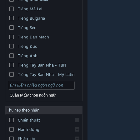
Tiếng Mã Lai
Tiếng Bulgaria
Tiếng Séc
Tiếng Đan Mạch
Tiếng Đức
Tiếng Anh
Tiếng Tây Ban Nha - TBN
Tiếng Tây Ban Nha - Mỹ Latin
Quản lý tùy chọn ngôn ngữ
Thu hẹp theo nhãn
© Valve Corporation. Bảo lưu mọi quyền. Tất cả các
Chiến thuật
thương hiệu là tài sản của chủ sở hữu tương ứng tại
Hoa Kỳ và các quốc gia khác.
Chính sách bảo mật
|
Pháp lý
|
Hỗ trợ tiếp cận
|
Thỏa thuận người đăng
Hành động
ký Steam
|
Hoàn tiền
|
Về cookie
Phiêu lưu