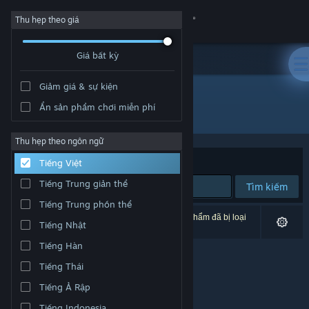
Đăng nhập
Thu hẹp theo giá
Giá bất kỳ
Cửa hàng
Giảm giá & sự kiện
Cộng đồng
Ẩn sản phẩm chơi miễn phí
Nhà phát hành: Kiroo Corp
Thông tin
Thu hẹp theo ngôn ngữ
Xếp theo
Độ liên quan
Tiếng Việt
Hỗ trợ
Tiếng Trung giản thể
Tìm kiếm
Tiếng Trung phồn thể
Thay đổi ngôn ngữ
0 kết quả phù hợp tìm kiếm của bạn. 1 tựa sản phẩm đã bị loại
Tiếng Nhật
trừ dựa trên tùy chỉnh của bạn.
Cài ứng dụng Steam di động
Tiếng Hàn
Tiếng Thái
Xem web cho desktop
Tiếng Ả Rập
Tiếng Indonesia