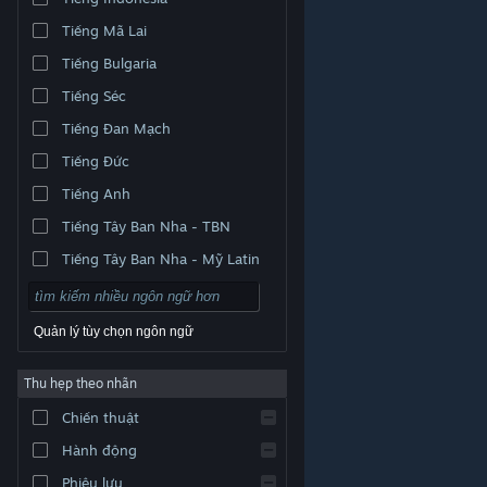
Tiếng Mã Lai
Tiếng Bulgaria
Tiếng Séc
Tiếng Đan Mạch
Tiếng Đức
Tiếng Anh
Tiếng Tây Ban Nha - TBN
Tiếng Tây Ban Nha - Mỹ Latin
Quản lý tùy chọn ngôn ngữ
Thu hẹp theo nhãn
© Valve Corporation. Bảo lưu mọi quyền. Tất cả các
Chiến thuật
thương hiệu là tài sản của chủ sở hữu tương ứng tại
Hoa Kỳ và các quốc gia khác.
Chính sách bảo mật
|
Pháp lý
|
Hỗ trợ tiếp cận
|
Thỏa thuận người đăng
Hành động
ký Steam
|
Hoàn tiền
|
Về cookie
Phiêu lưu