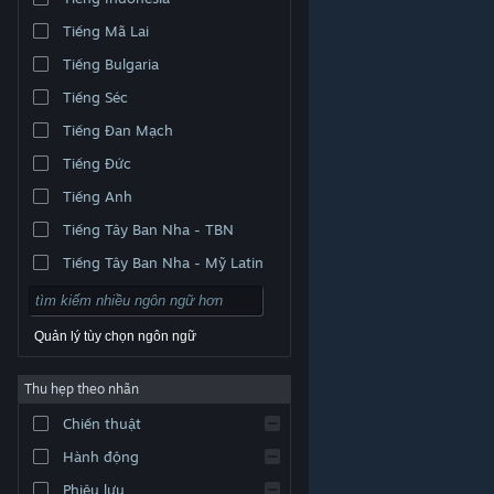
Tiếng Mã Lai
Tiếng Bulgaria
Tiếng Séc
Tiếng Đan Mạch
Tiếng Đức
Tiếng Anh
Tiếng Tây Ban Nha - TBN
Tiếng Tây Ban Nha - Mỹ Latin
Quản lý tùy chọn ngôn ngữ
Thu hẹp theo nhãn
© Valve Corporation. Bảo lưu mọi quyền. Tất cả các
Chiến thuật
thương hiệu là tài sản của chủ sở hữu tương ứng tại
Hoa Kỳ và các quốc gia khác.
Chính sách bảo mật
|
Pháp lý
|
Hỗ trợ tiếp cận
|
Thỏa thuận người đăng
Hành động
ký Steam
|
Hoàn tiền
|
Về cookie
Phiêu lưu