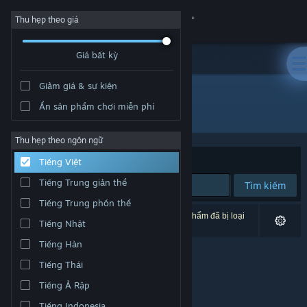
Đăng nhập
Thu hẹp theo giá
Giá bất kỳ
Cửa hàng
Giảm giá & sự kiện
Cộng đồng
Ẩn sản phẩm chơi miễn phí
Nhà phát hành: JHC Media
Thông tin
Thu hẹp theo ngôn ngữ
Xếp theo
Độ liên quan
Tiếng Việt
Hỗ trợ
Tiếng Trung giản thể
Tìm kiếm
Tiếng Trung phồn thể
Thay đổi ngôn ngữ
0 kết quả phù hợp tìm kiếm của bạn. 1 tựa sản phẩm đã bị loại
Tiếng Nhật
trừ dựa trên tùy chỉnh của bạn.
Cài ứng dụng Steam di động
Tiếng Hàn
Tiếng Thái
Xem web cho desktop
Tiếng Ả Rập
Tiếng Indonesia