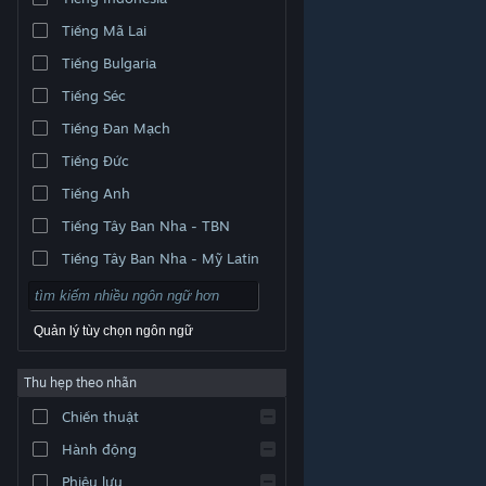
Tiếng Mã Lai
Tiếng Bulgaria
Tiếng Séc
Tiếng Đan Mạch
Tiếng Đức
Tiếng Anh
Tiếng Tây Ban Nha - TBN
Tiếng Tây Ban Nha - Mỹ Latin
Quản lý tùy chọn ngôn ngữ
Thu hẹp theo nhãn
© Valve Corporation. Bảo lưu mọi quyền. Tất cả các
Chiến thuật
thương hiệu là tài sản của chủ sở hữu tương ứng tại
Hoa Kỳ và các quốc gia khác.
Chính sách bảo mật
|
Pháp lý
|
Hỗ trợ tiếp cận
|
Thỏa thuận người đăng
Hành động
ký Steam
|
Hoàn tiền
|
Về cookie
Phiêu lưu