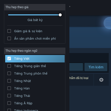
Đăng nhập
Thu hẹp theo giá
Giá bất kỳ
Cửa hàng
Giảm giá & sự kiện
Cộng đồng
Ẩn sản phẩm chơi miễn phí
Nhà phát hành: Hassey Enterprises, Inc.
Thông tin
Thu hẹp theo ngôn ngữ
Xếp theo
Độ liên quan
Tiếng Việt
Hỗ trợ
Tiếng Trung giản thể
Tìm kiếm
Tiếng Trung phồn thể
Thay đổi ngôn ngữ
0 kết quả phù hợp tìm kiếm của bạn. 2 tựa sản phẩm đã bị loại
Tiếng Nhật
trừ dựa trên tùy chỉnh của bạn.
Cài ứng dụng Steam di động
Tiếng Hàn
Tiếng Thái
Xem web cho desktop
Tiếng Ả Rập
Tiếng Indonesia