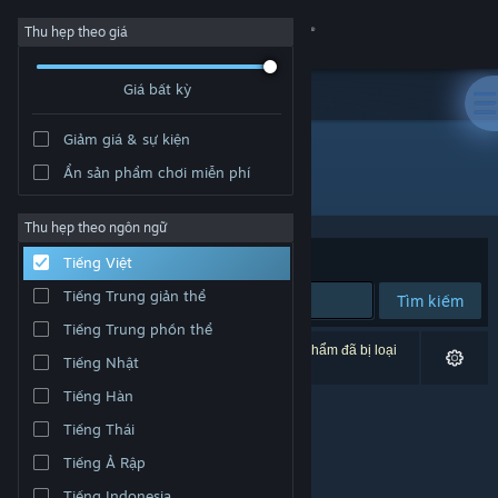
Đăng nhập
Thu hẹp theo giá
Giá bất kỳ
Cửa hàng
Giảm giá & sự kiện
Cộng đồng
Ẩn sản phẩm chơi miễn phí
Nhà phát hành: FujiCubeSoft
Thông tin
Thu hẹp theo ngôn ngữ
Xếp theo
Độ liên quan
Tiếng Việt
Hỗ trợ
Tiếng Trung giản thể
Tìm kiếm
Tiếng Trung phồn thể
Thay đổi ngôn ngữ
0 kết quả phù hợp tìm kiếm của bạn. 1 tựa sản phẩm đã bị loại
Tiếng Nhật
trừ dựa trên tùy chỉnh của bạn.
Cài ứng dụng Steam di động
Tiếng Hàn
Tiếng Thái
Xem web cho desktop
Tiếng Ả Rập
Tiếng Indonesia