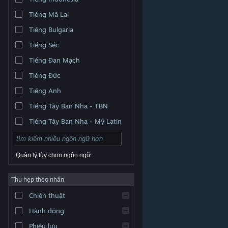
Tiếng Mã Lai
Tiếng Bulgaria
Tiếng Séc
Tiếng Đan Mạch
Tiếng Đức
Tiếng Anh
Tiếng Tây Ban Nha - TBN
Tiếng Tây Ban Nha - Mỹ Latin
Quản lý tùy chọn ngôn ngữ
Thu hẹp theo nhãn
© Valve Corporation. Bảo lưu mọi quyền. Tất cả các
Chiến thuật
thương hiệu là tài sản của chủ sở hữu tương ứng tại
Hoa Kỳ và các quốc gia khác.
Chính sách bảo mật
|
Pháp lý
|
Hỗ trợ tiếp cận
|
Thỏa thuận người đăng
Hành động
ký Steam
|
Hoàn tiền
|
Về cookie
Phiêu lưu