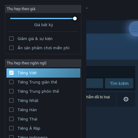
Đăng nhập
Thu hẹp theo giá
Giá bất kỳ
Cửa hàng
Giảm giá & sự kiện
Cộng đồng
Ẩn sản phẩm chơi miễn phí
Nhà phát hành: Evolution Publishing Ltd
Thông tin
Thu hẹp theo ngôn ngữ
Xếp theo
Độ liên quan
Tiếng Việt
Hỗ trợ
Tiếng Trung giản thể
Tìm kiếm
Tiếng Trung phồn thể
Thay đổi ngôn ngữ
0 kết quả phù hợp tìm kiếm của bạn. 1 tựa sản phẩm đã bị loại
Tiếng Nhật
trừ dựa trên tùy chỉnh của bạn.
Cài ứng dụng Steam di động
Tiếng Hàn
Tiếng Thái
Xem web cho desktop
Tiếng Ả Rập
Tiếng Indonesia