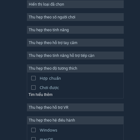
Hiển thị loại đã chọn
Trực tuyến nhiều người chơi
Indie
Thu hẹp theo số người chơi
Truy cập sớm
Thu hẹp theo tính năng
Đơn giản
Thu hẹp theo hỗ trợ tay cầm
Mô phỏng
Đua tốc độ
Thu hẹp theo tính năng hỗ trợ tiếp cận
Thể thao
Thu hẹp theo độ tương thích
Sản xuất video
Hợp chuẩn
Chỉnh sửa ảnh
Chơi được
Tìm hiểu thêm
Thu hẹp theo hỗ trợ VR
Thu hẹp theo hệ điều hành
Windows
macOS