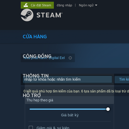
Cài đặt Steam
đăng nhập
|
Ngôn ngữ
CỬA HÀNG
CỘNG ĐỒNG
Nhà phát hành: Digital Eel
THÔNG TIN
Tìm k
0 kết quả phù hợp tìm kiếm của bạn. 6 tựa sản phẩm đã bị loại trừ d
HỖ TRỢ
Thu hẹp theo giá
Giá bất kỳ
Giảm giá & sự kiện