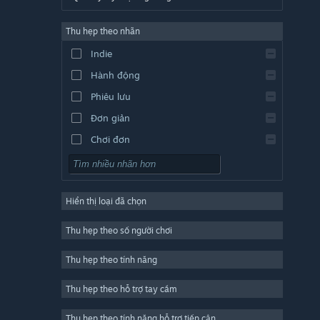
Tiếng Đức
Thu hẹp theo nhãn
Tiếng Anh
Indie
Tiếng Tây Ban Nha - TBN
Hành động
Tiếng Tây Ban Nha - Mỹ Latin
Phiêu lưu
Đơn giản
Chơi đơn
Mô phỏng
Nhập vai (RPG)
Hiển thị loại đã chọn
Chiến thuật
2D
Thu hẹp theo số người chơi
Truy cập sớm
Thu hẹp theo tính năng
3D
Thu hẹp theo hỗ trợ tay cầm
Chơi miễn phí
Giàu khí sắc
Thu hẹp theo tính năng hỗ trợ tiếp cận