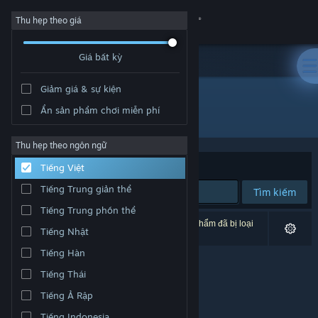
Đăng nhập
Thu hẹp theo giá
Giá bất kỳ
Cửa hàng
Giảm giá & sự kiện
Cộng đồng
Ẩn sản phẩm chơi miễn phí
Nhà phát hành: Chim Ruoi Games
Thông tin
Thu hẹp theo ngôn ngữ
Xếp theo
Độ liên quan
Tiếng Việt
Hỗ trợ
Tiếng Trung giản thể
Tìm kiếm
Tiếng Trung phồn thể
Thay đổi ngôn ngữ
0 kết quả phù hợp tìm kiếm của bạn. 4 tựa sản phẩm đã bị loại
Tiếng Nhật
trừ dựa trên tùy chỉnh của bạn.
Cài ứng dụng Steam di động
Tiếng Hàn
Tiếng Thái
Xem web cho desktop
Tiếng Ả Rập
Tiếng Indonesia