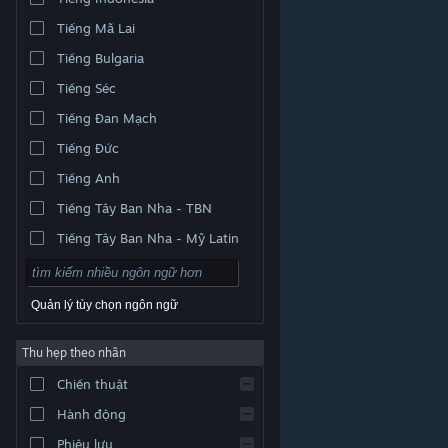
Tiếng Mã Lai
Tiếng Bulgaria
Tiếng Séc
Tiếng Đan Mạch
Tiếng Đức
Tiếng Anh
Tiếng Tây Ban Nha - TBN
Tiếng Tây Ban Nha - Mỹ Latin
Quản lý tùy chọn ngôn ngữ
Thu hẹp theo nhãn
© Valve Corporation. Bảo lưu mọi quyền. Tất cả các
Chiến thuật
thương hiệu là tài sản của chủ sở hữu tương ứng tại
Hoa Kỳ và các quốc gia khác.
Chính sách bảo mật
|
Pháp lý
|
Hỗ trợ tiếp cận
|
Thỏa thuận người đăng
Hành động
ký Steam
|
Hoàn tiền
|
Về cookie
Phiêu lưu