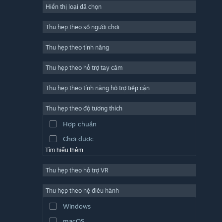
Hiển thị loại đã chọn
Trực tuyến nhiều người chơi
Indie
Thu hẹp theo số người chơi
Truy cập sớm
Thu hẹp theo tính năng
Đơn giản
Thu hẹp theo hỗ trợ tay cầm
Mô phỏng
Đua tốc độ
Thu hẹp theo tính năng hỗ trợ tiếp cận
Thể thao
Thu hẹp theo độ tương thích
Sản xuất video
Hợp chuẩn
Chỉnh sửa ảnh
Chơi được
Tìm hiểu thêm
Thu hẹp theo hỗ trợ VR
Thu hẹp theo hệ điều hành
Windows
macOS