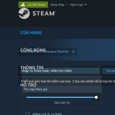
Cài đặt Steam
đăng nhập
|
Ngôn ngữ
CỬA HÀNG
CỘNG ĐỒNG
Nhà phát hành: Analogue Reverie
THÔNG TIN
Tìm k
0 kết quả phù hợp tìm kiếm của bạn. 2 tựa sản phẩm đã bị loại trừ d
HỖ TRỢ
Thu hẹp theo giá
Giá bất kỳ
Giảm giá & sự kiện