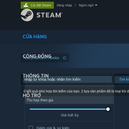
Cài đặt Steam
đăng nhập
|
Ngôn ngữ
CỬA HÀNG
CỘNG ĐỒNG
Nhà phát hành: Alaska
THÔNG TIN
Tìm k
0 kết quả phù hợp tìm kiếm của bạn. 2 tựa sản phẩm đã bị loại trừ d
HỖ TRỢ
Thu hẹp theo giá
Giá bất kỳ
Giảm giá & sự kiện