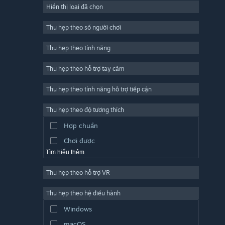
Hiển thị loại đã chọn
Trực tuyến nhiều người chơi
Indie
Thu hẹp theo số người chơi
Truy cập sớm
Thu hẹp theo tính năng
Đơn giản
Thu hẹp theo hỗ trợ tay cầm
Mô phỏng
Đua tốc độ
Thu hẹp theo tính năng hỗ trợ tiếp cận
Thể thao
Thu hẹp theo độ tương thích
Sản xuất video
Hợp chuẩn
Chỉnh sửa ảnh
Chơi được
Tìm hiểu thêm
Thu hẹp theo hỗ trợ VR
Thu hẹp theo hệ điều hành
Windows
macOS