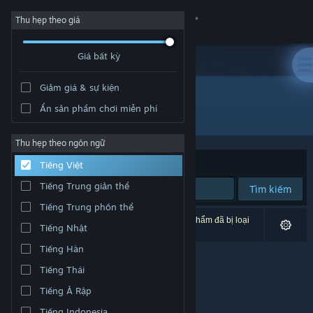
Đăng nhập
Thu hẹp theo giá
Giá bất kỳ
Cửa hàng
Giảm giá & sự kiện
Cộng đồng
Ẩn sản phẩm chơi miễn phí
Nhà phát triển: wraithgames
Thông tin
Thu hẹp theo ngôn ngữ
Xếp theo
Độ liên quan
Tiếng Việt
Hỗ trợ
Tiếng Trung giản thể
Tìm kiếm
Tiếng Trung phồn thể
Thay đổi ngôn ngữ
0 kết quả phù hợp tìm kiếm của bạn. 4 tựa sản phẩm đã bị loại
Tiếng Nhật
trừ dựa trên tùy chỉnh của bạn.
Cài ứng dụng Steam di động
Tiếng Hàn
Tiếng Thái
Xem web cho desktop
Tiếng Ả Rập
Tiếng Indonesia